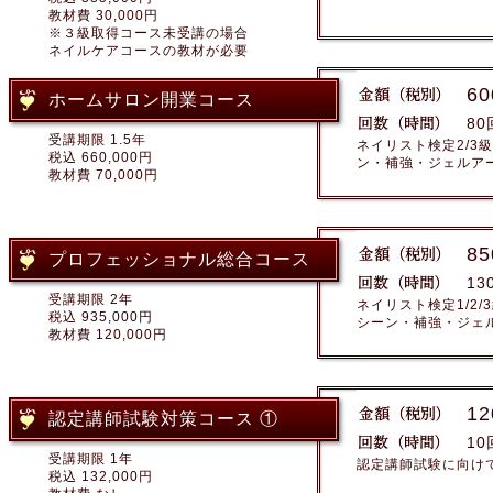
教材費 30,000円
※３級取得コース未受講の場合
ネイルケアコースの教材が必要
60
ホームサロン開業コース
80
受講期限 1.5年
ネイリスト検定2/3
税込 660,000円
ン・補強・ジェルア
教材費 70,000円
85
プロフェッショナル総合コース
13
受講期限 2年
ネイリスト検定1/2
税込 935,000円
シーン・補強・ジェ
教材費 120,000円
12
認定講師試験対策コース ①
10
受講期限 1年
認定講師試験に向け
税込 132,000円