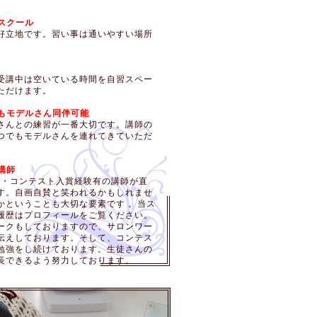
のスクール
好立地です。習い事は通いやすい場所
受講中は空いている時間を自習スペー
ただけます。
つでもモデルさん同伴可能
さんとの練習が一番大切です。講師の
つでもモデルさんを連れてきていただ
の講師
師・コンテスト入賞経験有の講師が直
す。自画自賛と笑われるかもしれませ
かということも大切な要素です 。当ス
履歴はプロフィールをご覧ください。
ークもしておりますので、サロンワー
伝えしております。そして、コンテス
勉強をし続けております。生徒さんの
長できるよう努力しております。