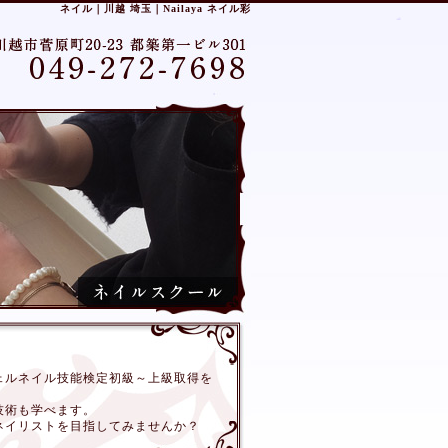
ネイル｜川越 埼玉｜Nailaya ネイル彩
ェルネイル技能検定初級～上級取得を
技術も学べます。
ネイリストを目指してみませんか？