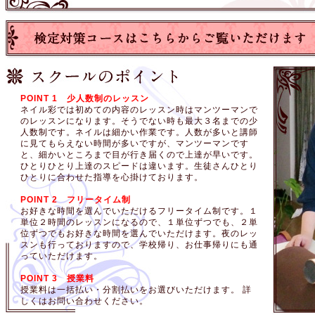
POINT 1 少人数制のレッスン
ネイル彩では初めての内容のレッスン時はマンツーマンで
のレッスンになります。そうでない時も最大３名までの少
人数制です。ネイルは細かい作業です。人数が多いと講師
に見てもらえない時間が多いですが、マンツーマンです
と、細かいところまで目が行き届くので上達が早いです。
ひとりひとり上達のスピードは違います。生徒さんひとり
ひとりに合わせた指導を心掛けております。
POINT 2 フリータイム制
お好きな時間を選んでいただけるフリータイム制です。１
単位２時間のレッスンになるので、１単位ずつでも、２単
位ずつでもお好きな時間を選んでいただけます。夜のレッ
スンも行っておりますので、学校帰り、お仕事帰りにも通
っていただけます。
POINT 3 授業料
授業料は一括払い・分割払いをお選びいただけます。 詳
しくはお問い合わせください。