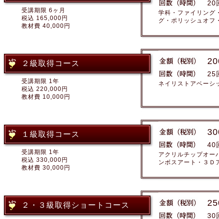
20
受講期限 6ヶ月
学科・ファイリング
税込 165,000円
グ・ポリッシュオフ
教材費 40,000円
20
２級取得コース
25
受講期限 1年
ネイリストアベーシ
税込 220,000円
教材費 10,000円
30
１級取得コース
40
受講期限 1年
アクリルチップオー
税込 330,000円
ンボスアート・３Ｄ
教材費 30,000円
25
２・３級取得ショートコース
30