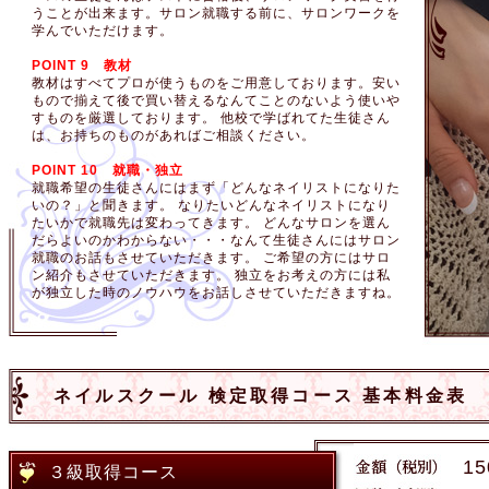
うことが出来ます。サロン就職する前に、サロンワークを
学んでいただけます。
POINT 9 教材
教材はすべてプロが使うものをご用意しております。安い
もので揃えて後で買い替えるなんてことのないよう使いや
すものを厳選しております。 他校で学ばれてた生徒さん
は、お持ちのものがあればご相談ください。
POINT 10 就職・独立
就職希望の生徒さんにはまず「どんなネイリストになりた
いの？」と聞きます。 なりたいどんなネイリストになり
たいかで就職先は変わってきます。 どんなサロンを選ん
だらよいのかわからない・・・なんて生徒さんにはサロン
就職のお話もさせていただきます。 ご希望の方にはサロ
ン紹介もさせていただきます。 独立をお考えの方には私
が独立した時のノウハウをお話しさせていただきますね。
ネイルスクール 検定取得コース 基本料金表
15
３級取得コース