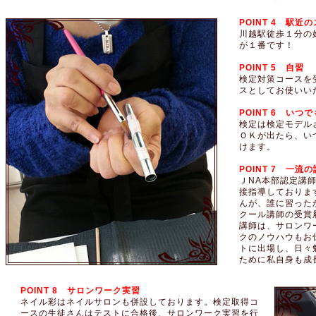
POINT 4 駅近
川越駅徒歩１分の
が１番です！
POINT 5 自習
検定対策コースを
スとしてお使いい
POINT 6 い
検定は検定モデル
ＯＫが出たら、い
けます。
POINT 7 一流
ＪNA本部認定講
接指導しておりま
んが、誰に習った
クール講師の受賞
講師は、サロンワ
クのノウハウもお
トに出場し、日々
ために私自身も成
POINT 8 サロンワーク実習
ネイル彩はネイルサロンも併設しております。検定取得コ
ースの生徒さんはテストに合格後、サロンワーク実習を行